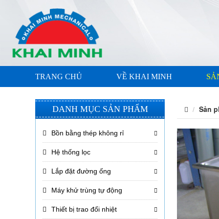
TRANG CHỦ
VỀ KHAI MINH
SẢ
Sản 
DANH MỤC SẢN PHẨM
Bồn bằng thép không rỉ
Bồn trộn tốc độ cao
Hệ thống lọc
Lắp đặt đường ống
Máy khử trùng tự động
Thiết bị trao đổi nhiệt