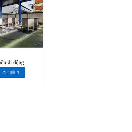
ồn di động
Chi tiết