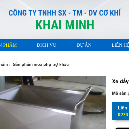
N PHẨM
DICH VU
DỰ ÁN
LIÊN H
phẩm
Sản phẩm inox phụ trợ khác
Xe đẩy
Mã sản 
Liên
0274