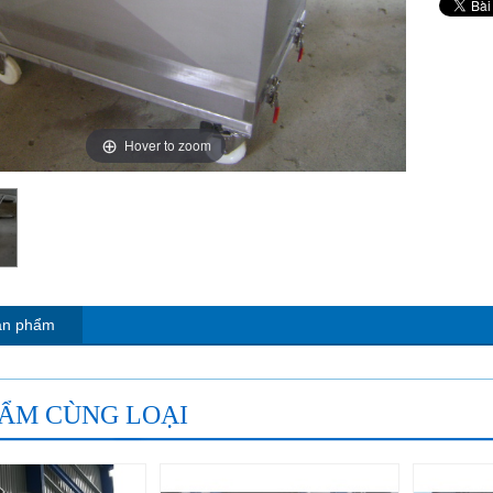
Hover to zoom
sản phẩm
ẨM CÙNG LOẠI