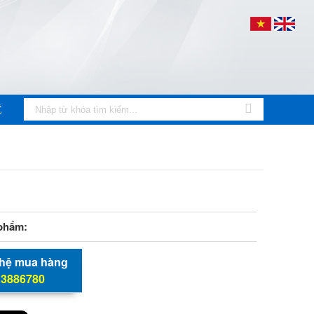
Ệ
phẩm:
 hệ mua hàng
 3886780