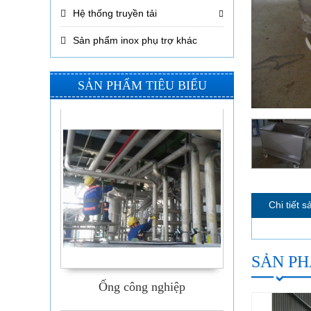
Hệ thống truyền tải
Sản phẩm inox phụ trợ khác
Silo cà phê
SẢN PHẨM TIÊU BIỂU
Chi tiết 
SẢN PH
Ống công nghiệp